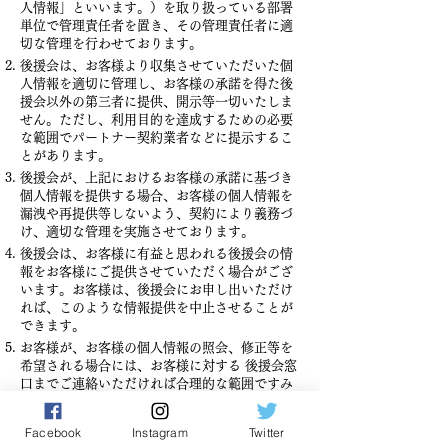
人情報」といいます。）を取り扱っている部署
単位で管理責任者を置き、その管理責任者に適
切な管理を行わせております。
後援会は、お客様より収集させていただいた個
人情報を適切に管理し、お客様の承諾を得た後
援会以外の第三者に提供、開示等一切いたしま
せん。ただし、利用目的を達成するための必要
な範囲でパートナー契約業者などに提示するこ
とがあります。
後援会が、上記におけるお客様の承諾に基づき
個人情報を提供する場合、お客様の個人情報を
漏洩や再提供等しないよう、契約により義務づ
け、適切な管理を実施させております。
後援会は、お客様に有益と思われる後援会の情
報をお客様にご提供させていただく場合がござ
います。お客様は、後援会にお申し出いただけ
れば、このような情報提供を中止させることが
できます。
お客様が、お客様の個人情報の照会、修正等を
希望される場合には、お客様に対する 後援会窓
口までご連絡いただければ合理的な範囲ですみ
やかに対応させていた だきます。
後援会は、 後援会が保有する個人情報に関して
Facebook
Instagram
Twitter
適用される法令、規範を遵守するとともに、上