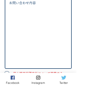
個人情報保護方針について同意する
こちらでご入力頂いた個人情報は、以下の
Facebook
Instagram
Twitter
目的でのみ利用させていただきます。
お問合せやご要望への受付・対応のため
ご案内・ご連絡、その他お客様のお役に立つ
情報をご案内するため
青木かつあき後援会の
「個人情報方針つい